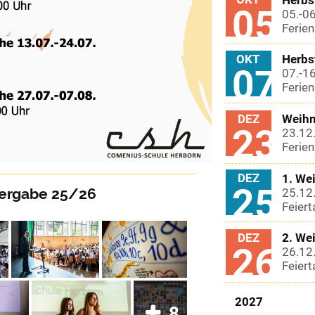
05
05.-06
Ferien
OKT
Herbs
07
07.-16
Ferien
DEZ
Weihn
23
23.12.
Ferien
DEZ
1. We
25
ergabe 25/26
25.12
Feiert
DEZ
2. We
26
26.12
Feiert
2027
8