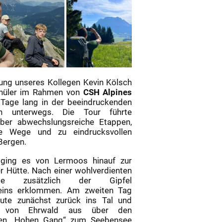
tung unseres Kollegen Kevin Kölsch
chüler im Rahmen von
CSH Alpines
 Tage lang in der beeindruckenden
ion unterwegs. Die Tour führte
ber abwechslungsreiche Etappen,
le Wege und zu eindrucksvollen
Bergen.
ging es von Lermoos hinauf zur
r Hütte. Nach einer wohlverdienten
e zusätzlich der Gipfel
eins erklommen. Am zweiten Tag
oute zunächst zurück ins Tal und
nd von Ehrwald aus über den
len „Hohen Gang“ zum Seebensee