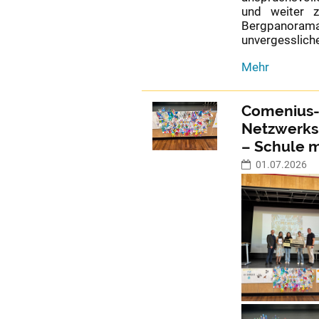
und weiter 
Bergpanorama
unvergesslich
CSH
Mehr
Alpines
Wandern:
Vier
Comenius-S
erlebnisreiche
Netzwerks
Tage
– Schule m
rund
um
01.07.2026
die
Zugspitze: