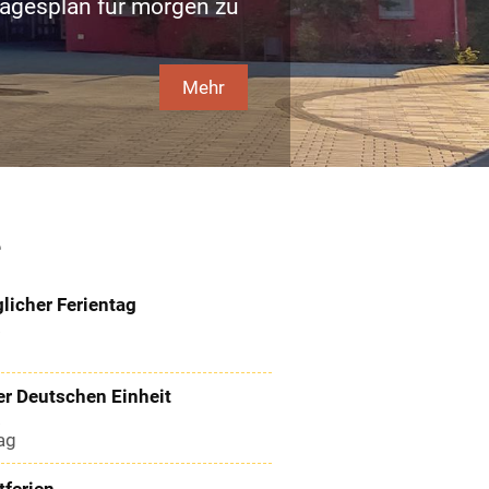
agesplan für morgen zu
Mehr
e
licher Ferientag
.
er Deutschen Einheit
.
ag
tferien