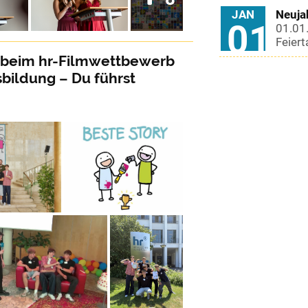
JAN
Neuja
01
01.01
Feiert
beim hr-Filmwettbewerb
bildung – Du führst