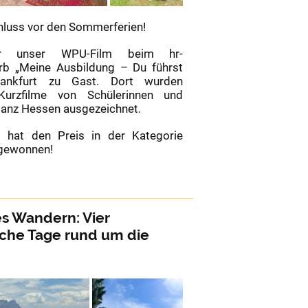
luss vor den Sommerferien!
r unser WPU-Film beim hr-
rb „Meine Ausbildung – Du führst
rankfurt zu Gast. Dort wurden
Kurzfilme von Schülerinnen und
ganz Hessen ausgezeichnet.
g hat den Preis in der Kategorie
 gewonnen!
s Wandern: Vier
rb
iche Tage rund um die