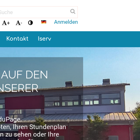
Anmelden
+
-
Kontakt
Iserv
AUF DEN
NSERER
EduPage.
oten, Ihren Stundenplan
n zu sehen oder Ihre