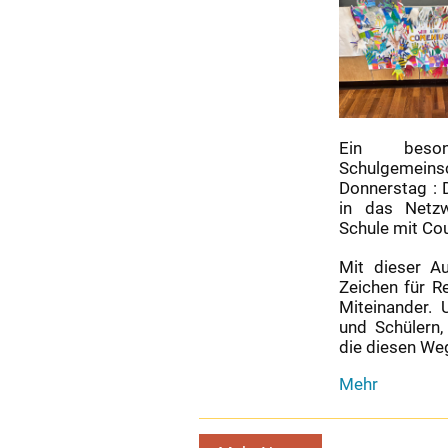
Ein beso
Schulgemei
Donnerstag : 
in das Netz
Schule mit C
Mit dieser Au
Zeichen für Re
Miteinander. 
und Schülern,
die diesen Weg
Comenius-
Mehr
Schule
jetzt
Teil