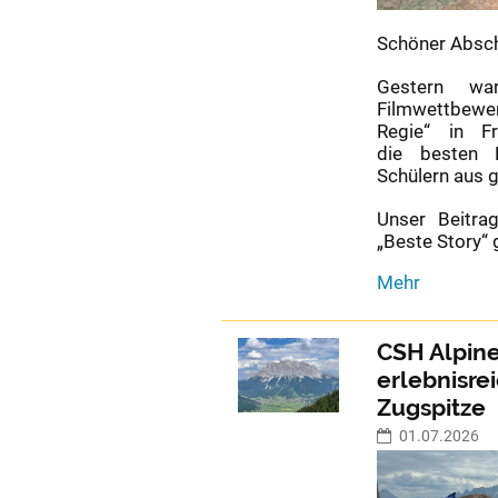
Schöner Absch
Gestern wa
Filmwettbewe
Regie“ in F
die besten 
Schülern aus 
Unser Beitra
„Beste Story“
WPU-
Mehr
Film
beim
hr-
CSH Alpine
Filmwettbewe
erlebnisre
„Meine
Zugspitze
Ausbildung
–
01.07.2026
Du
führst