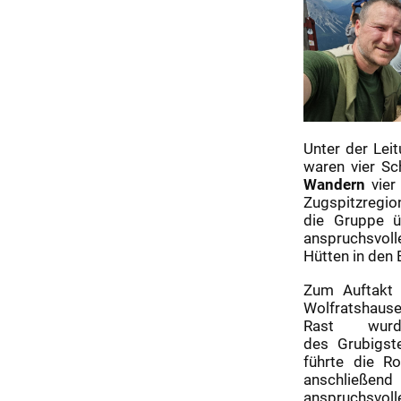
Regie“:
Unter der Lei
waren vier S
Wandern
vier
Zugspitzreg
die Gruppe ü
anspruchsvol
Hütten in den 
Zum Auftakt 
Wolfratshause
Rast wurd
des Grubigst
führte die R
anschließe
anspruchsvol