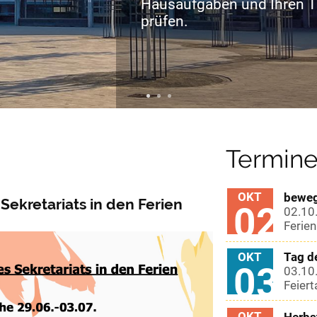
Hausaufgaben und Ihren T
prüfen.
Termin
OKT
beweg
Sekretariats in den Ferien
02
02.10
Ferien
OKT
Tag d
03
03.10
Feiert
OKT
Herbs