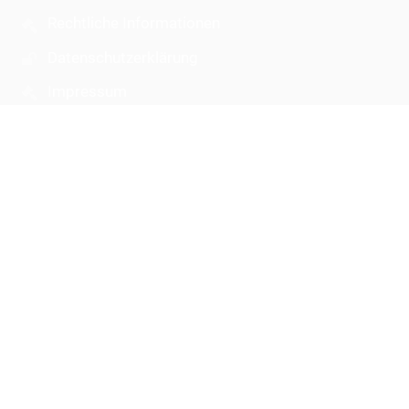
Rechtliche Informationen
Datenschutzerklärung
Impressum
Sitemap
Über uns
Kontakt
Aktuelles
Kontakt
Comenius-Schule Herborn
poststelle5024@schule.hessen.de
02772 47370
Willy-Brandt-Straße 40